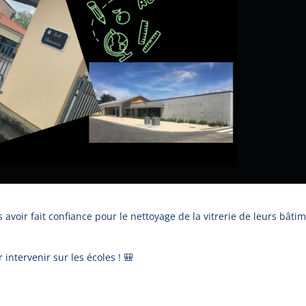
avoir fait confiance pour le nettoyage de la vitrerie de leurs bâti
intervenir sur les écoles ! 🎒